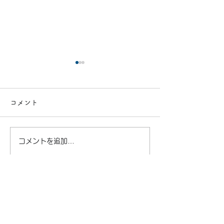
コメント
機器内清掃
コメントを追加…
洗濯槽の汚れ気
せんか？
サービス内容
お問い合わせ
​本社：
〒193-0801 東京都八王子市川口町1144-1