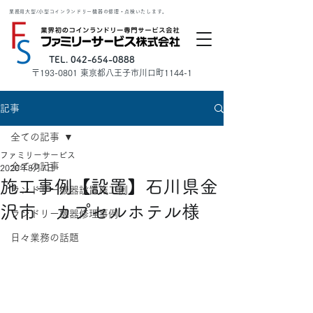
業務用大型/小型コインランドリー機器の修理・点検いたします。
TEL. 042-654-0888
​〒193-0801 東京都八王子市川口町1144-1
記事
全ての記事
ファミリーサービス
全ての記事
2020年8月7日
施工事例【設置】石川県金
ランドリー機器設置施工例
沢市 カプセルホテル様
ランドリー機器修理事例
日々業務の話題