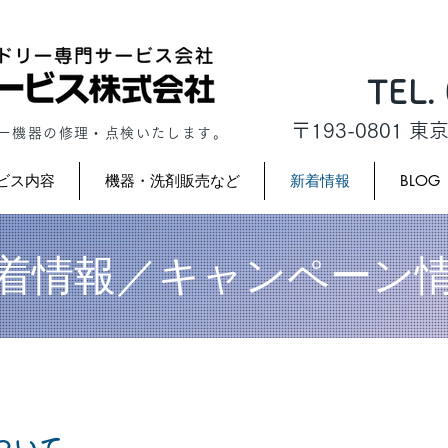
TEL.
​〒193-0801
リー機器の修理・点検いたします。
ビス内容
機器・洗剤販売など
新着情報
BLOG
着情報／キャンペーン
ついて