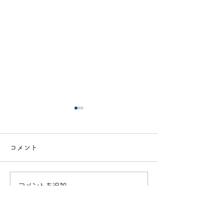
コメント
コメントを追加…
洗濯槽の汚れ気になりま
新事務所 兼 商
せんか？
完成しました