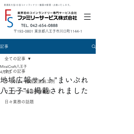
業務用大型/小型コインランドリー機器の修理・点検いたします。
TEL. 042-654-0888
​〒193-0801 東京都八王子市川口町1144-1
記事
全ての記事
MiraiCraft八王子
全ての記事
4月7日
地域広報サイト”まいぷれ
ランドリー機器設置施工例
八王子”に掲載されました
ランドリー機器修理事例
日々業務の話題